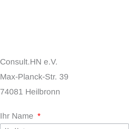
E
L
I
n
i
n
v
n
s
Consult.HN e.V.
e
k
t
Max-Planck-Str. 39
l
e
a
74081 Heilbronn
o
d
g
Ihr Name
p
i
r