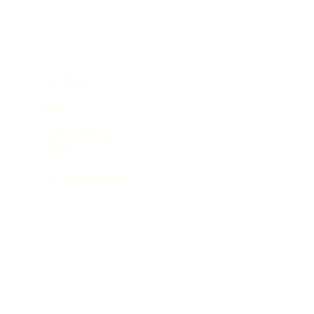
Startseite
Blog
Consult.HN als
Verein
Für Studierende
L
I
F
i
n
a
n
s
c