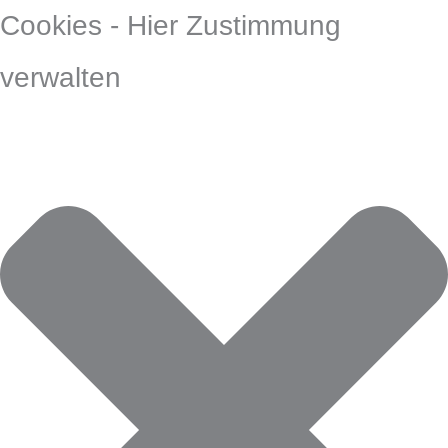
Zum
Vorlieben
Marketing
Funktional
Statistiken
Cookies - Hier Zustimmung
Inhalt
verwalten
springen